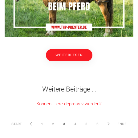
WEITERLESEN
Weitere Beiträge …
Können Tiere depressiv werden?
START
1
2
3
4
5
6
ENDE