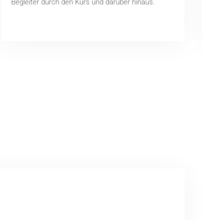
Begleiter durch den Kurs und darüber hinaus.
m
P
M