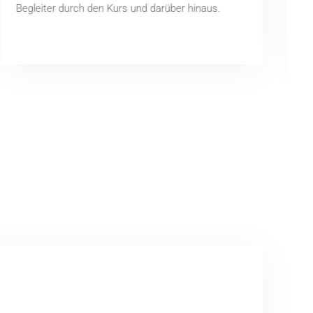
Begleiter durch den Kurs und darüber hinaus.
m
P
M