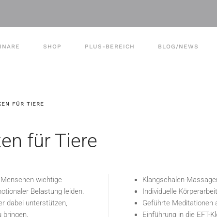
INARE
SHOP
PLUS-BEREICH
BLOG/NEWS
EN FÜR TIERE
n für Tiere
s Menschen wichtige
Klangschalen-Massagen
tionaler Belastung leiden.
Individuelle Körperarbe
er dabei unterstützen,
Geführte Meditationen 
 bringen.
Einführung in die EFT-K