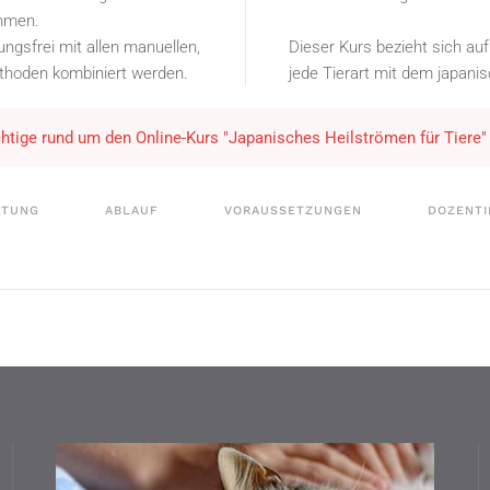
ommen.
gsfrei mit allen manuellen,
Dieser Kurs bezieht sich auf
ethoden kombiniert werden.
jede Tierart mit dem japani
ichtige rund um den Online-Kurs "Japanisches Heilströmen für Tiere"
LTUNG
ABLAUF
VORAUSSETZUNGEN
DOZENTI