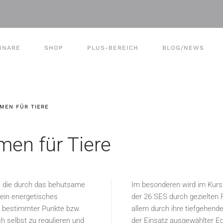
INARE
SHOP
PLUS-BEREICH
BLOG/NEWS
MEN FÜR TIERE
men für Tiere
t, die durch das behutsame
Im besonderen wird im Kurs 
ein energetisches
der 26 SES durch gezielten 
n bestimmter Punkte bzw.
allem durch ihre tiefgehend
h selbst zu regulieren und
der Einsatz ausgewählter E