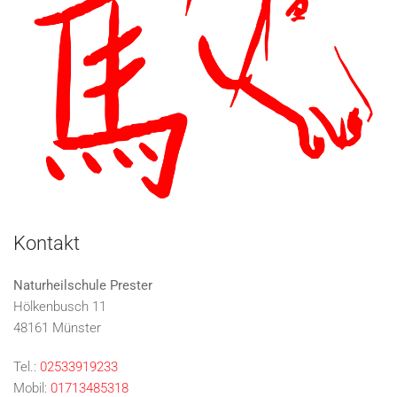
Kontakt
Naturheilschule Prester
Hölkenbusch 11
48161 Münster
Tel.:
02533919233
Mobil:
01713485318