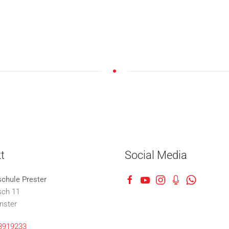
t
Social Media
schule Prester
sch 11
nster
3919233