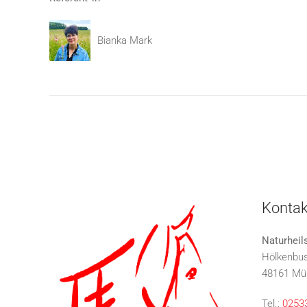
Bianka Mark
Kontak
Naturheil
Hölkenbu
48161 Mü
Tel.:
0253