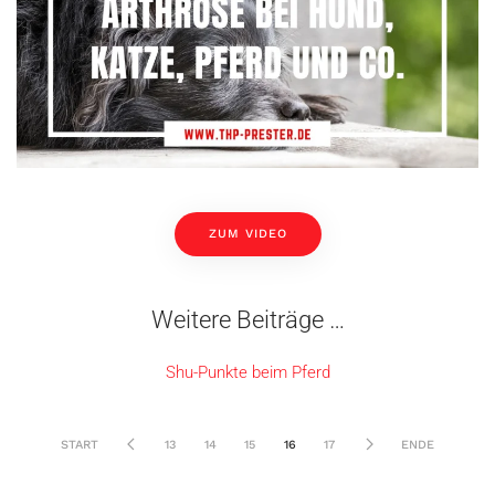
ZUM VIDEO
Weitere Beiträge …
Shu-Punkte beim Pferd
START
13
14
15
16
17
ENDE