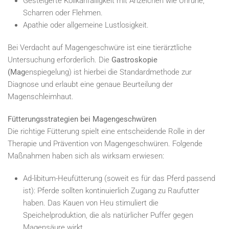
Gesteigerte Kolikanfälligkeit mit Anzeichen wie Unruhe,
Scharren oder Flehmen.
Apathie oder allgemeine Lustlosigkeit.
Bei Verdacht auf Magengeschwüre ist eine tierärztliche
Untersuchung erforderlich. Die
Gastroskopie
(Mag
enspiegelung) ist hierbei die Standardmethode zur
Diagnose und erlaubt eine genaue Beurteilung der
Magenschleimhaut.
Fütterungsstrategien bei Magengeschwüren
Die richtige Fütterung spielt eine entscheidende Rolle in der
Therapie und Prävention von Magengeschwüren. Folgende
Maßnahmen haben sich als wirksam erwiesen:
Ad-libitum-Heufütterung (soweit es für das Pferd passend
ist): Pferde sollten kontinuierlich Zugang zu Raufutter
haben. Das Kauen von Heu stimuliert die
Speichelproduktion, die als natürlicher Puffer gegen
Magensäure wirkt.