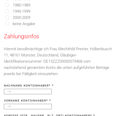
1980-1989
1990-1999
2000-2009
keine Angabe
Zahlungsinfos
Hiermit bevollmächtige ich Frau Mechthild Prester, Hölkenbusch
11, 48161 Münster, Deutschland, Gläubiger-
Identifikationsnummer: DE15ZZZ00000579468 vom
nachstehend genannten Konto die unten aufgeführten Beträge
jeweils bei Fälligkeit einzuziehen:
NACHNAME KONTOINHABER*
*
VORNAME KONTOINHABER*
*
ADRESSE (STR., HAUSNR., PLZ, ORT) KONTOINHABER*
*