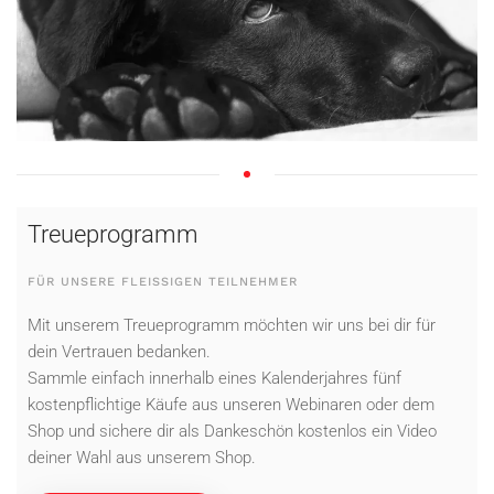
Treueprogramm
FÜR UNSERE FLEISSIGEN TEILNEHMER
Mit unserem Treueprogramm möchten wir uns bei dir für
dein Vertrauen bedanken.
Sammle einfach innerhalb eines Kalenderjahres fünf
kostenpflichtige Käufe aus unseren Webinaren oder dem
Shop und sichere dir als Dankeschön kostenlos ein Video
deiner Wahl aus unserem Shop.