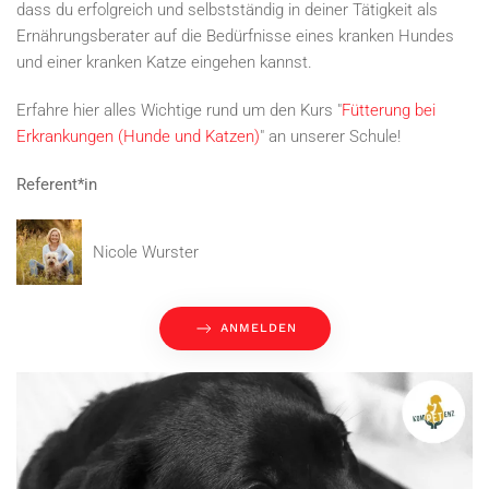
dass du erfolgreich und selbstständig in deiner Tätigkeit als
Ernährungsberater auf die Bedürfnisse eines kranken Hundes
und einer kranken Katze eingehen kannst.
Erfahre hier alles Wichtige rund um den Kurs "
Fütterung bei
Erkrankungen (Hunde und Katzen)
" an unserer Schule!
Referent*in
Nicole Wurster
ANMELDEN