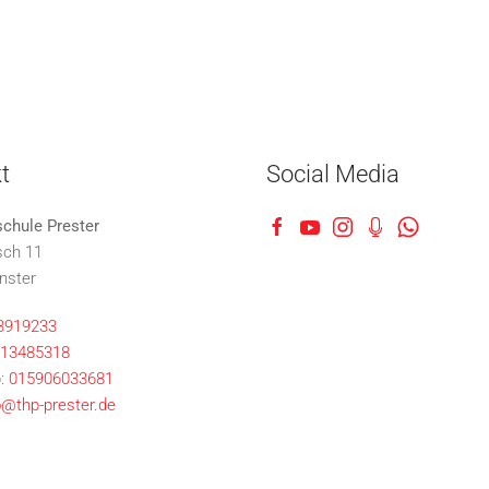
t
Social Media
schule Prester
sch 11
nster
3919233
13485318
:
015906033681
o@thp-prester.de