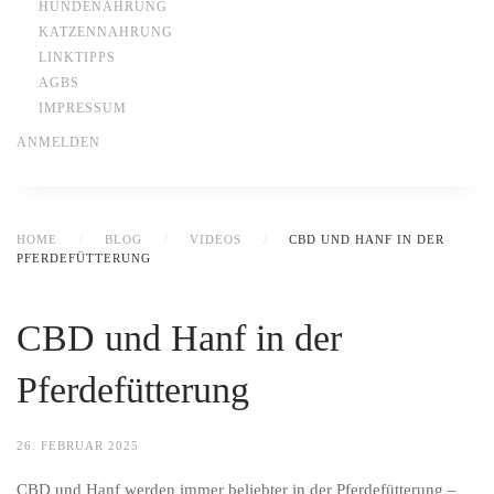
HUNDENAHRUNG
KATZENNAHRUNG
LINKTIPPS
AGBS
IMPRESSUM
ANMELDEN
HOME
BLOG
VIDEOS
CBD UND HANF IN DER
PFERDEFÜTTERUNG
CBD und Hanf in der
Pferdefütterung
26. FEBRUAR 2025
CBD und Hanf werden immer beliebter in der Pferdefütterung –